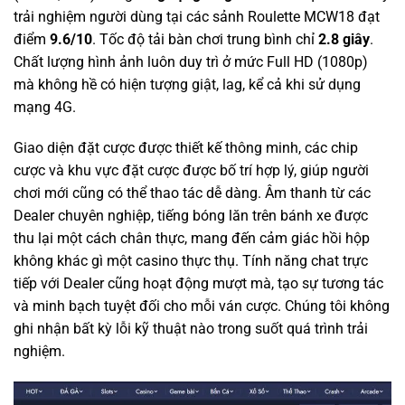
trải nghiệm người dùng tại các sảnh Roulette MCW18 đạt
điểm
9.6/10
. Tốc độ tải bàn chơi trung bình chỉ
2.8 giây
.
Chất lượng hình ảnh luôn duy trì ở mức Full HD (1080p)
mà không hề có hiện tượng giật, lag, kể cả khi sử dụng
mạng 4G.
Giao diện đặt cược được thiết kế thông minh, các chip
cược và khu vực đặt cược được bố trí hợp lý, giúp người
chơi mới cũng có thể thao tác dễ dàng. Âm thanh từ các
Dealer chuyên nghiệp, tiếng bóng lăn trên bánh xe được
thu lại một cách chân thực, mang đến cảm giác hồi hộp
không khác gì một casino thực thụ. Tính năng chat trực
tiếp với Dealer cũng hoạt động mượt mà, tạo sự tương tác
và minh bạch tuyệt đối cho mỗi ván cược. Chúng tôi không
ghi nhận bất kỳ lỗi kỹ thuật nào trong suốt quá trình trải
nghiệm.