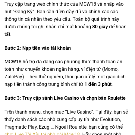
Truy cập trang web chính thức của MCW18 và nhấp vào
nút “Đăng Ký”. Bạn cần điền đầy đủ và chính xác các
thông tin cá nhân theo yêu cầu. Toàn bộ quá trình này
được chúng tôi ghi nhận chỉ mất khoảng
80 giây
để hoàn
tất.
Bước 2: Nạp tiền vào tài khoản
MCW18 hỗ trợ đa dạng các phương thức thanh toán an
toàn như chuyển khoản ngân hàng, ví điện tử (Momo,
ZaloPay). Theo thử nghiệm, thời gian xử lý một giao dịch
nạp tiền thành công trung bình chỉ từ
1 đến 3 phút
.
Bước 3: Truy cập sảnh Live Casino và chọn bàn Roulette
Trên thanh menu, chọn mục “Live Casino”. Tại đây, bạn sẽ
thấy danh sách các nhà cung cấp uy tín như Evolution,
Pragmatic Play, Ezugi… Ngoài Roulette, bạn cũng có thể
chơi Live Tài Xỉu tại nhà cái Mcw18
. Hãy chọn một nhà