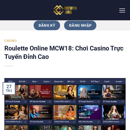
Bỏ
qua
nội
dung
ĐĂNG KÝ
ĐĂNG NHẬP
CASINO
Roulette Online MCW18: Chơi Casino Trực
Tuyến Đỉnh Cao
27
Th1