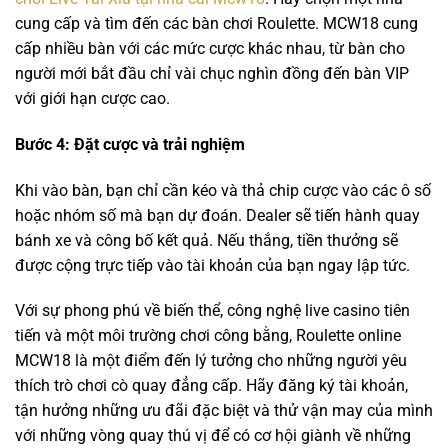
cung cấp và tìm đến các bàn chơi Roulette. MCW18 cung
cấp nhiều bàn với các mức cược khác nhau, từ bàn cho
người mới bắt đầu chỉ vài chục nghìn đồng đến bàn VIP
với giới hạn cược cao.
Bước 4: Đặt cược và trải nghiệm
Khi vào bàn, bạn chỉ cần kéo và thả chip cược vào các ô số
hoặc nhóm số mà bạn dự đoán. Dealer sẽ tiến hành quay
bánh xe và công bố kết quả. Nếu thắng, tiền thưởng sẽ
được cộng trực tiếp vào tài khoản của bạn ngay lập tức.
Với sự phong phú về biến thể, công nghệ live casino tiên
tiến và một môi trường chơi công bằng, Roulette online
MCW18 là một điểm đến lý tưởng cho những người yêu
thích trò chơi cò quay đẳng cấp. Hãy đăng ký tài khoản,
tận hưởng những ưu đãi đặc biệt và thử vận may của mình
với những vòng quay thú vị để có cơ hội giành về những