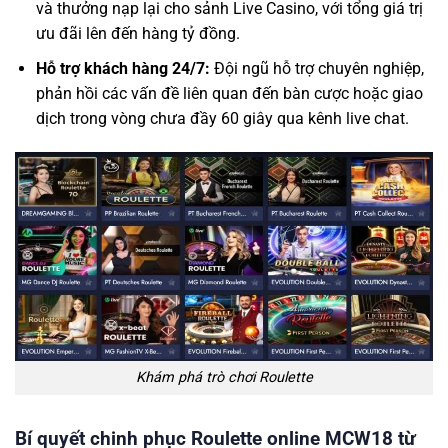
và thưởng nạp lại cho sảnh Live Casino, với tổng giá trị
ưu đãi lên đến hàng tỷ đồng.
Hỗ trợ khách hàng 24/7:
Đội ngũ hỗ trợ chuyên nghiệp,
phản hồi các vấn đề liên quan đến bàn cược hoặc giao
dịch trong vòng chưa đầy 60 giây qua kênh live chat.
Khám phá trò chơi Roulette
Bí quyết chinh phục Roulette online MCW18 từ