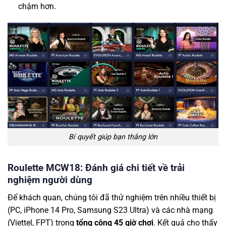
chậm hơn.
Bí quyết giúp bạn thắng lớn
Roulette MCW18: Đánh giá chi tiết về trải
nghiệm người dùng
Để khách quan, chúng tôi đã thử nghiệm trên nhiều thiết bị
(PC, iPhone 14 Pro, Samsung S23 Ultra) và các nhà mạng
(Viettel, FPT) trong
tổng cộng 45 giờ chơi
. Kết quả cho thấy