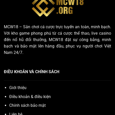
MCW18 – Sân chơi cá cược trực tuyến an toàn, minh bạch.
Với kho game phong phú từ cá cược thể thao, live casino
đến nổ hũ đổi thưởng, MCW18 đặt sự công bằng, minh
bạch và bảo mật lên hàng đầu, phục vụ người chơi Việt
Nam 24/7.
ĐIỀU KHOẢN VÀ CHÍNH SÁCH
Giới thiệu
Điều khoản & điều kiện
Chính sách bảo mật
Liên hệ