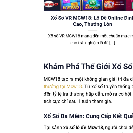
& Hướng Dẫn
Xổ Số VR MCW18: Lô Đề Online Đỉn
Cao, Thưởng Lớn
một lựa chọn xổ
Xổ số VR MCW18 mang đến một chuẩn mực m
 [...]
cho trải nghiệm lô đề [...]
Khám Phá Thế Giới Xổ S
MCW18 tạo ra một không gian giải trí đa dạ
thưởng tại Mcw18
. Từ xổ số truyền thống
đến tỷ lệ trả thưởng hấp dẫn, mở ra cơ hộ
tích cực chỉ sau 1 tuần tham gia.
Xổ Số Ba Miền: Cung Cấp Kết Qu
Tại sảnh
xổ số lô đề Mcw18
, người chơi d