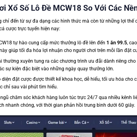
hơi Xổ Số Lô Đề MCW18 So Với Các Nề
 chỉ đến từ sự đa dạng các hình thức mà còn từ những lợi thế c
cá cược trực tuyến hiện nay:
W18 tự hào cung cấp mức thưởng lô đề lên đến
1 ăn 99.5
, ca
này giúp tối đa hóa lợi nhuận cho người chơi trên mỗi lần đặt 
 thường xuyên tung ra các chương trình ưu đãi dành riêng cho 
ác sự kiện đặc biệt vào những ngày quay thưởng lớn.
diện đặt cược được thiết kế khoa học, dễ hiểu, tối ưu hóa cho c
 chỉ sau vài phút tìm hiểu.
ngũ chăm sóc khách hàng luôn túc trực 24/7 qua nhiều kênh liê
h nhanh chóng, với thời gian phản hồi trung bình dưới 60 giây.