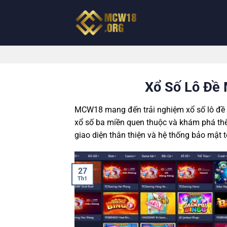
Bỏ
qua
nội
dung
Xổ Số Lô Đề
MCW18 mang đến trải nghiệm xổ số lô đề tr
xổ số ba miền quen thuộc và khám phá thê
giao diện thân thiện và hệ thống bảo mật t
27
Th1