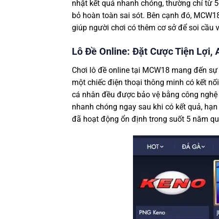
nhật kết quả nhanh chóng, thường chỉ từ 5-
bỏ hoàn toàn sai sót. Bên cạnh đó, MCW18 
giúp người chơi có thêm cơ sở để soi cầu 
Lô Đề Online: Đặt Cược Tiện Lợi,
Chơi lô đề online tại MCW18 mang đến sự ti
một chiếc điện thoại thông minh có kết nối 
cá nhân đều được bảo vệ bằng công nghệ m
nhanh chóng ngay sau khi có kết quả, hạn 
đã hoạt động ổn định trong suốt 5 năm qu