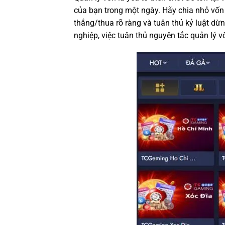
của bạn trong một ngày. Hãy chia nhỏ vốn 
thắng/thua rõ ràng và tuân thủ kỷ luật dừ
nghiệp, việc tuân thủ nguyên tắc quản lý v