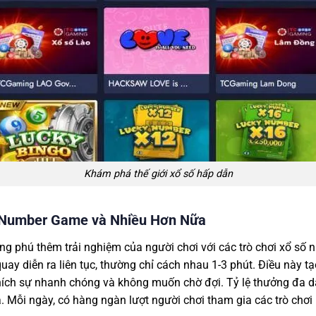
Khám phá thế giới xổ số hấp dẫn
, Number Game và Nhiều Hơn Nữa
g phú thêm trải nghiệm của người chơi với các trò chơi xổ số
uay diễn ra liên tục, thường chỉ cách nhau 1-3 phút. Điều này tạo
thích sự nhanh chóng và không muốn chờ đợi. Tỷ lệ thưởng đa 
. Mỗi ngày, có hàng ngàn lượt người chơi tham gia các trò chơi