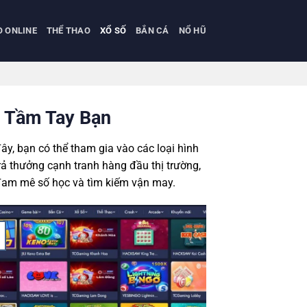
O ONLINE
THỂ THAO
XỔ SỐ
BẮN CÁ
NỔ HŨ
 Tầm Tay Bạn
y, bạn có thể tham gia vào các loại hình
ả thưởng cạnh tranh hàng đầu thị trường,
đam mê số học và tìm kiếm vận may.