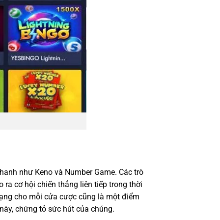
 nhanh như Keno và Number Game. Các trò
 ra cơ hội chiến thắng liên tiếp trong thời
dạng cho mỗi cửa cược cũng là một điểm
 này, chứng tỏ sức hút của chúng.