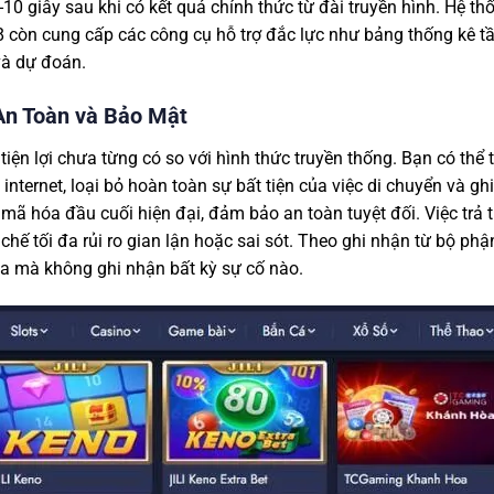
10 giây sau khi có kết quả chính thức từ đài truyền hình. Hệ thố
còn cung cấp các công cụ hỗ trợ đắc lực như bảng thống kê tần 
và dự đoán.
 An Toàn và Bảo Mật
ện lợi chưa từng có so với hình thức truyền thống. Bạn có thể t
internet, loại bỏ hoàn toàn sự bất tiện của việc di chuyển và gh
ã hóa đầu cuối hiện đại, đảm bảo an toàn tuyệt đối. Việc trả
chế tối đa rủi ro gian lận hoặc sai sót. Theo ghi nhận từ bộ p
a mà không ghi nhận bất kỳ sự cố nào.