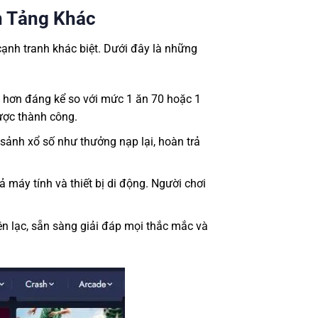
n Tảng Khác
ạnh tranh khác biệt. Dưới đây là những
o hơn đáng kể so với mức 1 ăn 70 hoặc 1
cược thành công.
sảnh xổ số như thưởng nạp lại, hoàn trả
ả máy tính và thiết bị di động. Người chơi
n lạc, sẵn sàng giải đáp mọi thắc mắc và