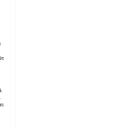
c
ức
á.
.
ực