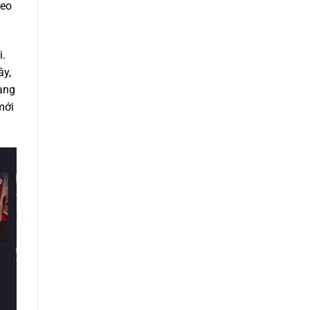
deo
i.
ây,
đang
mới