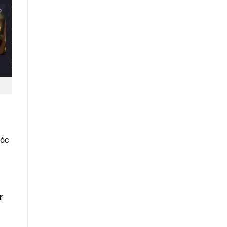
góc
r