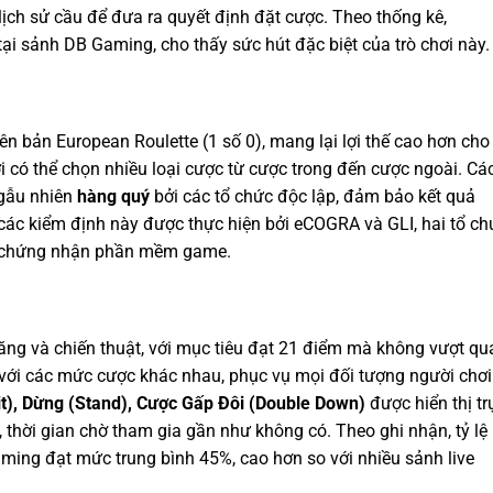
lịch sử cầu để đưa ra quyết định đặt cược. Theo thống kê,
tại sảnh DB Gaming, cho thấy sức hút đặc biệt của trò chơi này.
ên bản European Roulette (1 số 0), mang lại lợi thế cao hơn cho
i có thể chọn nhiều loại cược từ cược trong đến cược ngoài. Cá
gẫu nhiên
hàng quý
bởi các tổ chức độc lập, đảm bảo kết quả
 các kiểm định này được thực hiện bởi eCOGRA và GLI, hai tổ ch
và chứng nhận phần mềm game.
 năng và chiến thuật, với mục tiêu đạt 21 điểm mà không vượt qu
ới các mức cược khác nhau, phục vụ mọi đối tượng người chơi
it), Dừng (Stand), Cược Gấp Đôi (Double Down)
được hiển thị tr
 thời gian chờ tham gia gần như không có. Theo ghi nhận, tỷ lệ
ming đạt mức trung bình 45%, cao hơn so với nhiều sảnh live