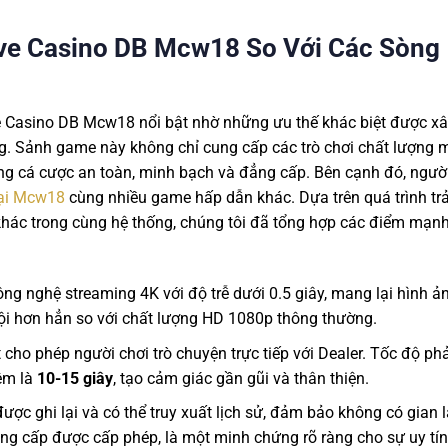
ive Casino DB Mcw18 So Với Các Sòng
ive Casino DB Mcw18 nổi bật nhờ những ưu thế khác biệt được x
ng. Sảnh game này không chỉ cung cấp các trò chơi chất lượng 
ờng cá cược an toàn, minh bạch và đẳng cấp. Bên cạnh đó, ngườ
tại Mcw18
cùng nhiều game hấp dẫn khác. Dựa trên quá trình trả
 khác trong cùng hệ thống, chúng tôi đã tổng hợp các điểm mạn
g nghệ streaming 4K với độ trễ dưới 0.5 giây, mang lại hình ả
rội hơn hẳn so với chất lượng HD 1080p thông thường.
 cho phép người chơi trò chuyện trực tiếp với Dealer. Tốc độ ph
iệm là
10-15 giây
, tạo cảm giác gần gũi và thân thiện.
ợc ghi lại và có thể truy xuất lịch sử, đảm bảo không có gian l
ng cấp được cấp phép, là một minh chứng rõ ràng cho sự uy tín