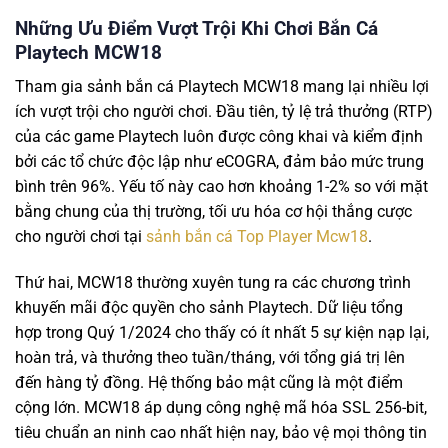
Những Ưu Điểm Vượt Trội Khi Chơi Bắn Cá
Playtech MCW18
Tham gia sảnh bắn cá Playtech MCW18 mang lại nhiều lợi
ích vượt trội cho người chơi. Đầu tiên, tỷ lệ trả thưởng (RTP)
của các game Playtech luôn được công khai và kiểm định
bởi các tổ chức độc lập như eCOGRA, đảm bảo mức trung
bình trên 96%. Yếu tố này cao hơn khoảng 1-2% so với mặt
bằng chung của thị trường, tối ưu hóa cơ hội thắng cược
cho người chơi tại
sảnh bắn cá Top Player Mcw18
.
Thứ hai, MCW18 thường xuyên tung ra các chương trình
khuyến mãi độc quyền cho sảnh Playtech. Dữ liệu tổng
hợp trong Quý 1/2024 cho thấy có ít nhất 5 sự kiện nạp lại,
hoàn trả, và thưởng theo tuần/tháng, với tổng giá trị lên
đến hàng tỷ đồng. Hệ thống bảo mật cũng là một điểm
cộng lớn. MCW18 áp dụng công nghệ mã hóa SSL 256-bit,
tiêu chuẩn an ninh cao nhất hiện nay, bảo vệ mọi thông tin