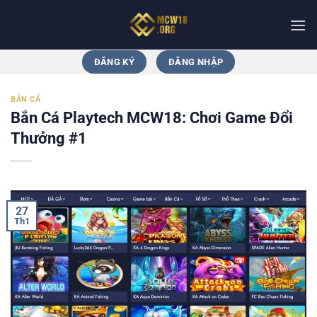
Bỏ
qua
nội
dung
ĐĂNG KÝ
ĐĂNG NHẬP
BẮN CÁ
Bắn Cá Playtech MCW18: Chơi Game Đổi
Thưởng #1
27
Th1