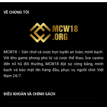
Cá
Đổi
Thưởng
VỀ CHÚNG TÔI
Tuyệt
Đỉnh
MCW18 – Sân chơi cá cược trực tuyến an toàn, minh bạch.
Với kho game phong phú từ cá cược thể thao, live casino
đến nổ hũ đổi thưởng, MCW18 đặt sự công bằng, minh
bạch và bảo mật lên hàng đầu, phục vụ người chơi Việt
Nam 24/7.
ĐIỀU KHOẢN VÀ CHÍNH SÁCH