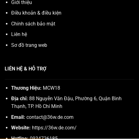
Giới thiệu
Điều khoản & điều kiện
Chính sách bảo mật
Liên hệ
Sơ đồ trang web
LIÊN HỆ & HỖ TRỢ
Thương Hiệu:
MCW18
Địa chỉ:
88 Nguyễn Văn Đậu, Phường 6, Quận Bình
Thạnh, TP. Hồ Chí Minh
Email:
contact@36w.de.com
Website:
https://36w.de.com/
Hotline:
0934726185