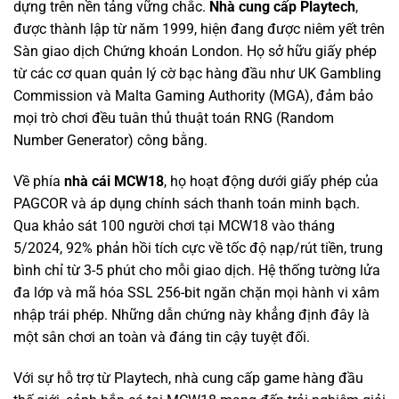
dựng trên nền tảng vững chắc.
Nhà cung cấp Playtech
,
được thành lập từ năm 1999, hiện đang được niêm yết trên
Sàn giao dịch Chứng khoán London. Họ sở hữu giấy phép
từ các cơ quan quản lý cờ bạc hàng đầu như UK Gambling
Commission và Malta Gaming Authority (MGA), đảm bảo
mọi trò chơi đều tuân thủ thuật toán RNG (Random
Number Generator) công bằng.
Về phía
nhà cái MCW18
, họ hoạt động dưới giấy phép của
PAGCOR và áp dụng chính sách thanh toán minh bạch.
Qua khảo sát 100 người chơi tại MCW18 vào tháng
5/2024, 92% phản hồi tích cực về tốc độ nạp/rút tiền, trung
bình chỉ từ 3-5 phút cho mỗi giao dịch. Hệ thống tường lửa
đa lớp và mã hóa SSL 256-bit ngăn chặn mọi hành vi xâm
nhập trái phép. Những dẫn chứng này khẳng định đây là
một sân chơi an toàn và đáng tin cậy tuyệt đối.
Với sự hỗ trợ từ Playtech, nhà cung cấp game hàng đầu